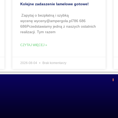
Kolejne zadaszenie lamelowe gotowe!
Zapytaj o bezpłatną i szybką
wycenę wyceny@ampergola.pl786 686
686Przedstawiamy jedną z naszych ostatnich
realizacji. Tym razem
CZYTAJ WIĘCEJ »
2026-08-04
Brak komentarzy