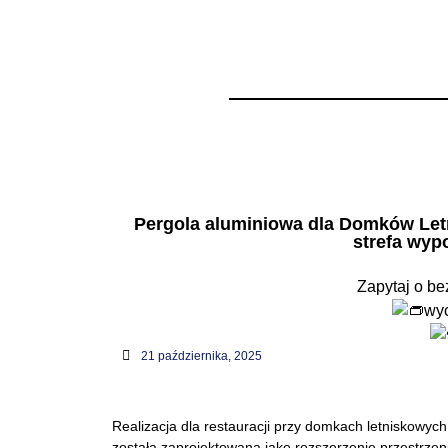
PRODUCEN
Pergole ogrodowe al
i
Pergola aluminiowa dla Domków Let
strefa wy
Zapytaj o be
wy
21 października, 2025
Realizacja dla restauracji przy domkach letniskowyc
została zaprojektowana jako rozszerzenie przestrzen