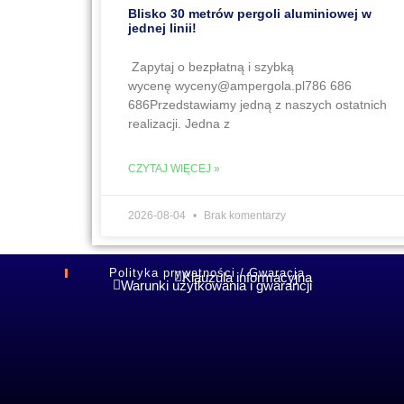
Blisko 30 metrów pergoli aluminiowej w
jednej linii!
Zapytaj o bezpłatną i szybką
wycenę wyceny@ampergola.pl786 686
686Przedstawiamy jedną z naszych ostatnich
realizacji. Jedna z
CZYTAJ WIĘCEJ »
2026-08-04
Brak komentarzy
Polityka prywatności / Gwaracja
Klauzula informacyjna
Warunki użytkowania i gwarancji