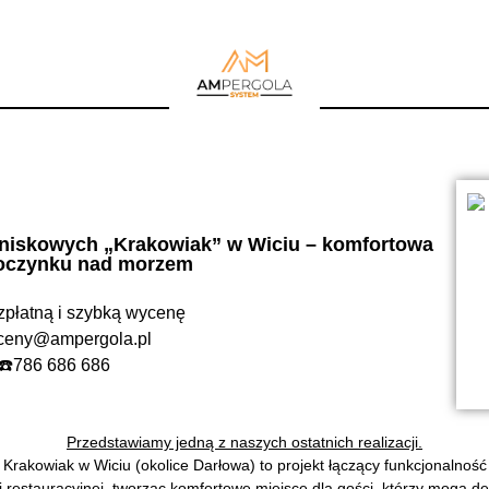
T SYSTEMÓW ZADASZEŃ ALUMIN
KONSTRUKCJI
uminiowej konstrukcji z automatycznie zamykany
nnowacyjnym systemem odprowadzania wody
REALIZACJA DO 4 TYGODNI !!
niskowych „Krakowiak” w Wiciu – komfortowa
poczynku nad morzem
zpłatną i szybką wycenę
TEL. : 786 686 686
ceny@ampergola.pl
786 686 686
Przedstawiamy jedną z naszych ostatnich realizacji.
h Krakowiak w Wiciu (okolice Darłowa) to projekt łączący funkcjonalno
i restauracyjnej, tworząc komfortowe miejsce dla gości, którzy mogą de