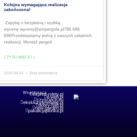
Kolejna wymagająca realizacja
zakończona!
Zapytaj o bezpłatną i szybką
wycenę wyceny@ampergola.pl786 686
686Przedstawiamy jedną z naszych ostatnich
realizacji. Montaż pergoli
CZYTAJ WIĘCEJ »
2026-08-04
Brak komentarzy
Współpraca
expres-rolety.pl
it-web.pl
czyscioch.eu
ekskluzywnebalie.pl
dobry-haft.pl
new-garden.pl
pakalicjaplonka.pl