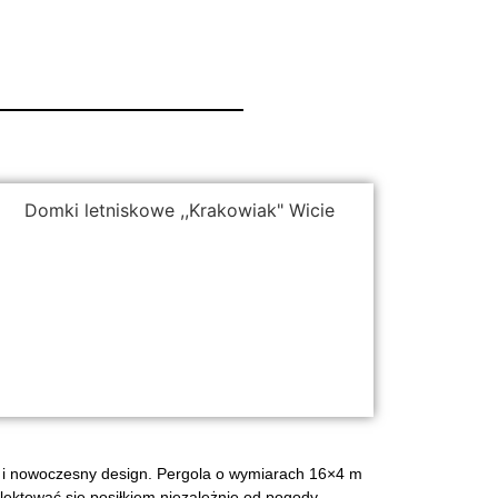
IOWEJ
m dachem oraz
ść i nowoczesny design. Pergola o wymiarach 16×4 m
lektować się posiłkiem niezależnie od pogody.