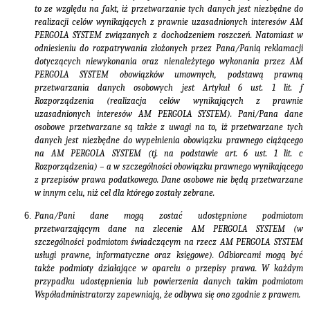
to ze względu na fakt, iż przetwarzanie tych danych jest niezbędne do
realizacji celów wynikających z prawnie uzasadnionych interesów AM
PERGOLA SYSTEM związanych z dochodzeniem roszczeń. Natomiast w
odniesieniu do rozpatrywania złożonych przez Pana/Panią reklamacji
dotyczących niewykonania oraz nienależytego wykonania przez AM
PERGOLA SYSTEM obowiązków umownych, podstawą prawną
przetwarzania danych osobowych jest
Artykuł
6 ust. 1 lit. f
Rozporządzenia (realizacja celów wynikających z prawnie
uzasadnionych interesów AM PERGOLA SYSTEM). Pani/Pana dane
osobowe przetwarzane są także z uwagi na to, iż przetwarzane tych
danych jest niezbędne do wypełnienia obowiązku prawnego ciążącego
na AM PERGOLA SYSTEM (tj. na podstawie art. 6 ust. 1 lit. c
Rozporządzenia) – a w szczególności obowiązku prawnego wynikającego
z przepisów prawa podatkowego. Dane osobowe nie będą przetwarzane
w innym celu, niż cel dla którego zostały zebrane.
Pana/Pani dane mogą zostać udostępnione podmiotom
przetwarzającym dane na zlecenie AM PERGOLA SYSTEM (w
szczególności podmiotom świadczącym na rzecz AM PERGOLA SYSTEM
usługi prawne, informatyczne oraz księgowe). Odbiorcami mogą być
także podmioty działające w oparciu o przepisy prawa. W każdym
przypadku udostępnienia lub powierzenia danych takim podmiotom
Współadministratorzy zapewniają, że odbywa się ono zgodnie z prawem.