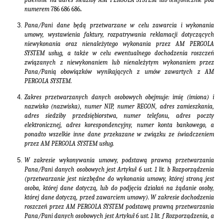
numerem
786 686 686
.
Pana/Pani dane będą przetwarzane w celu zawarcia i wykonania
umowy, wystawienia faktury, rozpatrywania reklamacji dotyczących
niewykonania oraz nienależytego wykonania przez AM PERGOLA
SYSTEM usług, a także w celu ewentualnego dochodzenia roszczeń
związanych z niewykonaniem lub nienależytym wykonaniem przez
Pana/Panią obowiązków wynikających z umów zawartych z AM
PERGOLA SYSTEM.
Zakres przetwarzanych danych osobowych obejmuje: imię (imiona) i
nazwisko (nazwiska), numer NIP, numer REGON, adres zamieszkania,
adres siedziby przedsiębiorstwa, numer telefonu, adres poczty
elektronicznej, adres korespondencyjny, numer konta bankowego, a
ponadto wszelkie inne dane przekazane w związku ze świadczeniem
przez AM PERGOLA SYSTEM usług.
W zakresie wykonywania umowy, podstawą prawną przetwarzania
Pana/Pani danych osobowych jest
Artykuł 6
ust. 1 lit. b
Rozporządzenia
(przetwarzanie jest niezbędne do wykonania umowy, której stroną jest
osoba, której dane dotyczą, lub do podjęcia działań na żądanie osoby,
której dane dotyczą, przed zawarciem umowy). W zakresie dochodzenia
roszczeń przez AM PERGOLA SYSTEM
podstawą prawną przetwarzania
Pana/Pani danych osobowych jest
Artykuł
6 ust. 1 lit. f Rozporządzenia, a