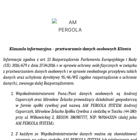
PRODUCENT SYSTEMÓW ZADASZEŃ ALUMINIOWEJ
KONSTRUKCJI
Pergole ogrodowe aluminiowej konstrukcji z automatycznie
Klauzula informacyjna – przetwarzanie danych osobowych Klienta
zamykanym dachem oraz innowacyjnym systemem odprowadzania
wody
Informacja zgodna z art. 13 Rozporządzenia Parlamentu Europejskiego i Rady
REALIZACJA DO 4 TYGODNI !!
(UE) 2016/679 z dnia 27.04.2016 r. w sprawie ochrony osób fizycznych w związku
z przetwarzaniem danych osobowych i w sprawie swobodnego przepływu takich
danych oraz uchylenia dyrektywy 95/46/WE (ogólne rozporządzenie o ochronie
TEL. : 786 686 686
danych), zwanego dalej Rozporządzeniem.
Współadministratorami Pana/Pani danych osobowych są Andrzej
Caparczyk oraz Mirosław Żelazko prowadzący działalność gospodarczą
w formie spółki cywilnej pod nazwą AM PERGOLA SYSTEM Andrzej
Caparczyk, Mirosław Żelazko Spółka Cywilna z siedzibą w Toszku (44-180)
przy ul. Wilkowickiej 2, REGON: 386987777, NIP: 9691643224 (dalej jako:
AM PERGOLA SYSTEM).
Z każdym ze Współadministratorów danych można się skontaktować
pisemnie na adres siedziby AM PERGOLA SYSTEM lub telefonicznie pod