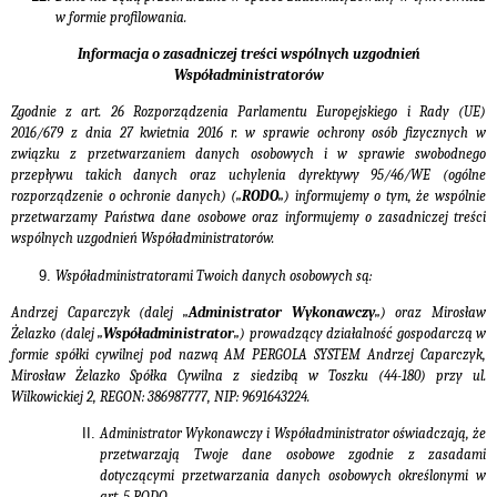
w formie profilowania.
Informacja o zasadniczej treści wspólnych uzgodnień
Współadministratorów
Zgodnie z art. 26 Rozporządzenia Parlamentu Europejskiego i Rady (UE)
2016/679 z dnia 27 kwietnia 2016 r. w sprawie ochrony osób fizycznych w
związku z przetwarzaniem danych osobowych i w sprawie swobodnego
przepływu takich danych oraz uchylenia dyrektywy 95/46/WE (ogólne
rozporządzenie o ochronie danych) („
RODO
„) informujemy o tym, że wspólnie
przetwarzamy Państwa dane osobowe oraz informujemy o zasadniczej treści
wspólnych uzgodnień Współadministratorów.
Współadministratorami Twoich danych osobowych są:
Andrzej Caparczyk
(dalej „
Administrator Wykonawczy
„)
oraz Mirosław
Żelazko
(dalej „
Współadministrator
„)
prowadzący działalność gospodarczą w
formie spółki cywilnej pod nazwą AM PERGOLA SYSTEM Andrzej Caparczyk,
Mirosław Żelazko Spółka Cywilna z siedzibą w Toszku (44-180) przy ul.
Wilkowickiej 2, REGON: 386987777, NIP: 9691643224
.
Administrator Wykonawczy i Współadministrator oświadczają, że
przetwarzają Twoje dane osobowe zgodnie z zasadami
dotyczącymi przetwarzania danych osobowych określonymi w
art. 5 RODO.