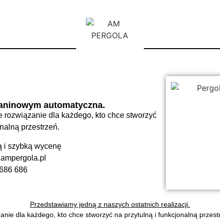
T SYSTEMÓW ZADASZEŃ ALUMIN
KONSTRUKCJI
uminiowej konstrukcji z automatycznie zamykany
nnowacyjnym systemem odprowadzania wody
kaninowym automatyczna.
REALIZACJA DO 4 TYGODNI !!
 rozwiązanie dla każdego, kto chce stworzyć
onalną przestrzeń.
ą i szybką wycenę
TEL. : 786 686 686
mpergola.pl
686 686
Przedstawiamy jedną z naszych ostatnich realizacji.
nie dla każdego, kto chce stworzyć na przytulną i funkcjonalną przes