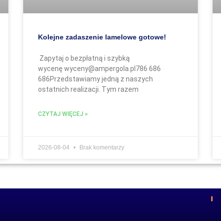
Kolejne zadaszenie lamelowe gotowe!
Zapytaj o bezpłatną i szybką
wycenę wyceny@ampergola.pl786 686
686Przedstawiamy jedną z naszych
ostatnich realizacji. Tym razem
CZYTAJ WIĘCEJ »
2026-08-04
Brak komentarzy