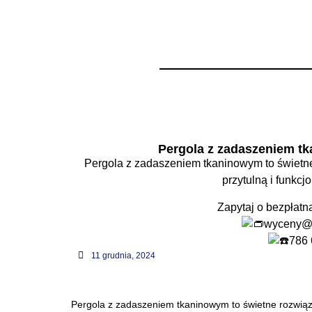
PRODUCEN
Pergole ogrodowe al
i
Pergola z zadaszeniem t
Pergola z zadaszeniem tkaninowym to świetne
przytulną i funkcj
Zapytaj o bezpłatn
wyceny@a
786 
11 grudnia, 2024
Pergola z zadaszeniem tkaninowym to świetne rozwiąza