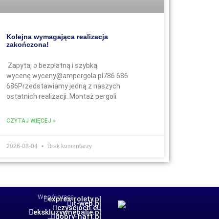
Kolejna wymagająca realizacja
zakończona!
Zapytaj o bezpłatną i szybką
wycenę wyceny@ampergola.pl786 686
686Przedstawiamy jedną z naszych
ostatnich realizacji. Montaż pergoli
CZYTAJ WIĘCEJ »
2026-08-04
Brak komentarzy
Współpraca
expres-rolety.pl
it-web.pl
czyscioch.eu
ekskluzywnebalie.pl
dobry-haft.pl