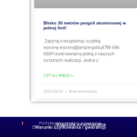
Blisko 30 metrów pergoli aluminiowej w
jednej linii!
Zapytaj o bezpłatną i szybką
wycenę wyceny@ampergola.pl786 686
686Przedstawiamy jedną z naszych
ostatnich realizacji. Jedna z
CZYTAJ WIĘCEJ »
2026-08-04
Brak komentarzy
Polityka prywatności / Gwaracja
Klauzula informacyjna
Warunki użytkowania i gwarancji