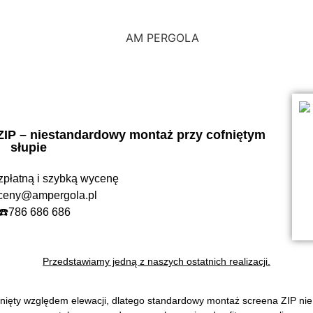
W ZADASZEŃ ALUMINIOW
utomatycznie zamykanym dachem oraz innowacyjnym s
ZIP – niestandardowy montaż przy cofniętym
słupie
zpłatną i szybką wycenę
ceny@ampergola.pl
786 686 686
Przedstawiamy jedną z naszych ostatnich realizacji.
 cofnięty względem elewacji, dlatego standardowy montaż screena ZIP ni