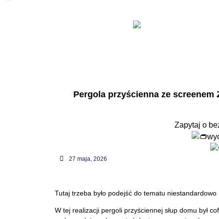
PRODUCENT SYSTEMÓ
Pergole ogrodowe aluminiowej konstrukcji z a
REALIZACJA DO 4 TYGODNI !!
Pergola przyścienna ze screenem 
Tel. : 786 686 686
Zapytaj o be
wy
27 maja, 2026
Tutaj trzeba było podejść do tematu niestandardowo
W tej realizacji pergoli przyściennej słup domu był