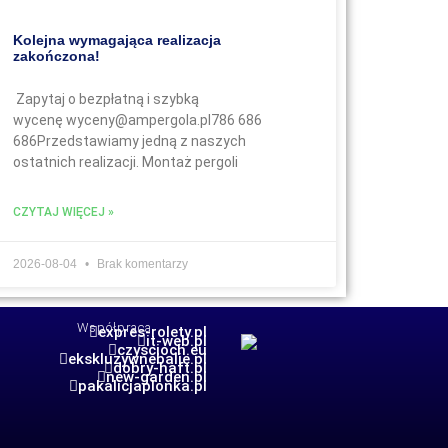
Kolejna wymagająca realizacja
zakończona!
Zapytaj o bezpłatną i szybką
wycenę wyceny@ampergola.pl786 686
686Przedstawiamy jedną z naszych
ostatnich realizacji. Montaż pergoli
CZYTAJ WIĘCEJ »
2026-08-04
Brak komentarzy
Współpraca
expres-rolety.pl
it-web.pl
czyscioch.eu
ekskluzywnebalie.pl
dobry-haft.pl
new-garden.pl
pakalicjaplonka.pl