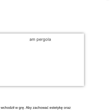
EJ KONSTRUKCJI
ystemem odprowadzania wody
e wchodził w grę. Aby zachować estetykę oraz