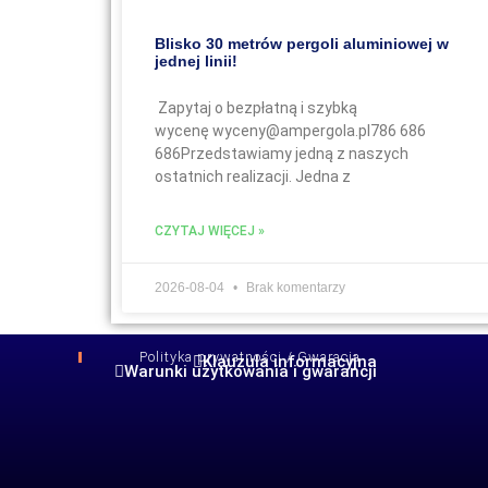
Blisko 30 metrów pergoli aluminiowej w
jednej linii!
Zapytaj o bezpłatną i szybką
wycenę wyceny@ampergola.pl786 686
686Przedstawiamy jedną z naszych
ostatnich realizacji. Jedna z
CZYTAJ WIĘCEJ »
2026-08-04
Brak komentarzy
Polityka prywatności / Gwaracja
Klauzula informacyjna
Warunki użytkowania i gwarancji