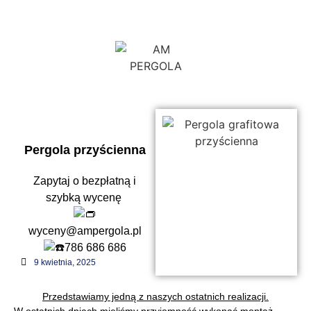
PRODUCENT SYSTEMÓW ZADASZEŃ ALUMINIOWEJ
KONSTRUKCJI
Pergole ogrodowe aluminiowej konstrukcji z automatycznie
zamykanym dachem oraz innowacyjnym systemem odprowadzania
wody
REALIZACJA DO 4 TYGODNI !!
Pergola przyścienna
Zapytaj o bezpłatną i
TEL. : 786 686 686
szybką wycenę
wyceny@ampergola.pl
786 686 686
9 kwietnia, 2025
Przedstawiamy jedną z naszych ostatnich realizacji.