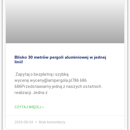
Blisko 30 metrów pergoli aluminiowej w jednej
linii!
Zapytaj o bezpłatną i szybką
wycenę wyceny@ampergola.pl786 686
686Przedstawiamy jedną z naszych ostatnich
realizacji. Jedna z
CZYTAJ WIĘCEJ »
2026-08-04
Brak komentarzy