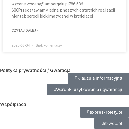
wycenę wyceny@ampergola.pl786 686
686Przedstawiamy jedną z naszych ostatnich realizacji.
Montaż pergoli bioklimatycznej w istniejącej
CZYTAJ DALEJ »
2026-08-04
Brak komentarzy
Polityka prywatności / Gwaracja
Klauzula informacyjna
Warunki użytkowania i gwarancji
Współpraca
expres-rolety.pl
it-web.pl