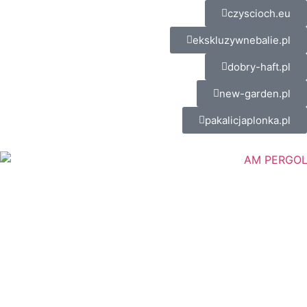
czyscioch.eu
ekskluzywnebalie.pl
dobry-haft.pl
new-garden.pl
pakalicjaplonka.pl