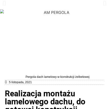
PRODUCENT SYSTEMÓW
ZADASZEŃ ALUMINIOWEJ
KONSTRUKCJI
Pergole ogrodowe aluminiowej konstrukcji z automatycznie
zamykanym dachem oraz innowacyjnym systemem
odprowadzania wody
REALIZACJA DO 4 TYGODNI !!
Tel. : 786 686 686
Pergola dach lamelowy w konstrukcji żelbetowej
5 listopada, 2021
Realizacja montażu
lamelowego dachu, do