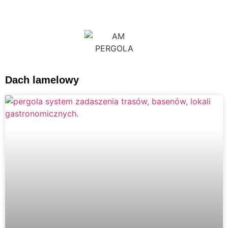
PRODUCENT SYSTEMÓW ZADASZEŃ ALUMINIOWEJ
KONSTRUKCJI
Pergole ogrodowe aluminiowej konstrukcji z automatycznie
Dach lamelowy
zamykanym dachem oraz innowacyjnym systemem odprowadzania
wody
REALIZACJA DO 4 TYGODNI !!
TEL. : 786 686 686