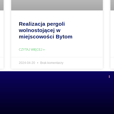
Realizacja pergoli
wolnostojącej w
miejscowości Bytom
CZYTAJ WIĘCEJ »
2024-04-20
Brak komentarzy