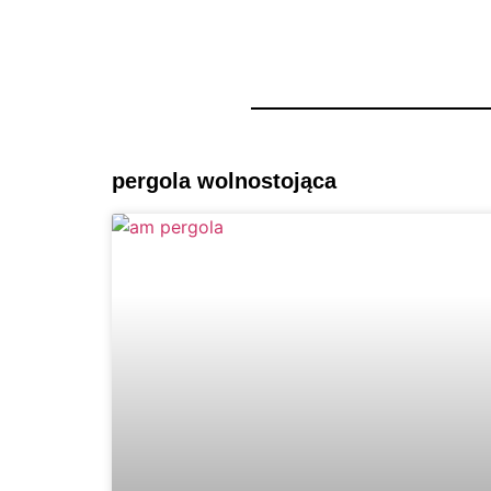
PRODUCEN
pergola wolnostojąca
Pergole ogrodowe al
i