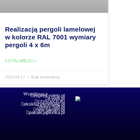
Realizacją pergoli lamelowej
w kolorze RAL 7001 wymiary
pergoli 4 x 6m
CZYTAJ WIĘCEJ »
2024-04-17
Brak komentarzy
Współpraca
expres-rolety.pl
it-web.pl
czyscioch.eu
ekskluzywnebalie.pl
dobry-haft.pl
new-garden.pl
pakalicjaplonka.pl