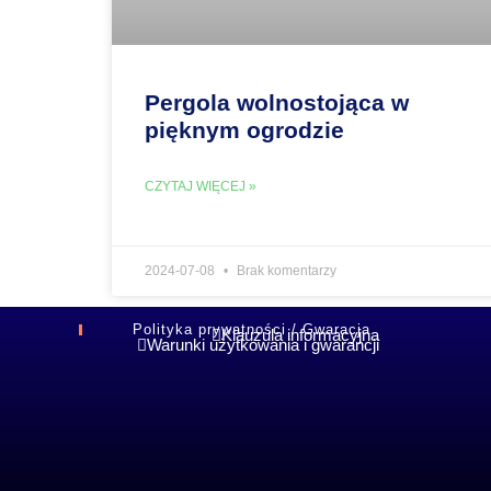
Pergola wolnostojąca w
pięknym ogrodzie
CZYTAJ WIĘCEJ »
2024-07-08
Brak komentarzy
Polityka prywatności / Gwaracja
Klauzula informacyjna
Warunki użytkowania i gwarancji