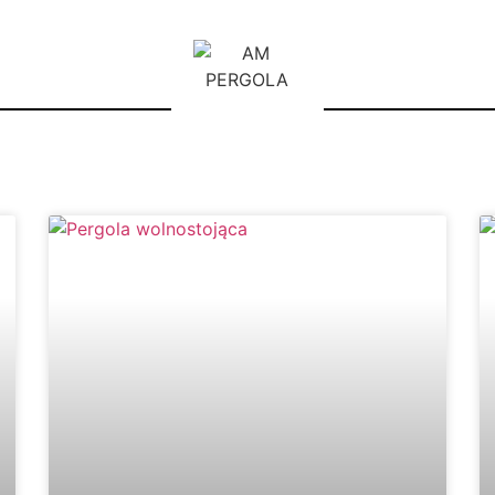
T SYSTEMÓW ZADASZEŃ ALUMIN
KONSTRUKCJI
uminiowej konstrukcji z automatycznie zamykany
nnowacyjnym systemem odprowadzania wody
REALIZACJA DO 4 TYGODNI !!
TEL. : 786 686 686