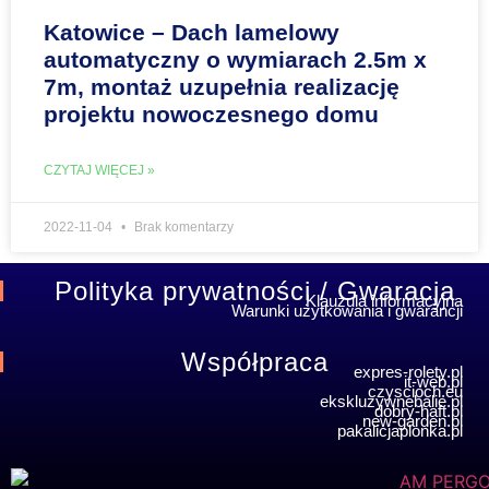
Katowice – Dach lamelowy
automatyczny o wymiarach 2.5m x
7m, montaż uzupełnia realizację
projektu nowoczesnego domu
CZYTAJ WIĘCEJ »
2022-11-04
Brak komentarzy
Polityka prywatności / Gwaracja
Klauzula informacyjna
Warunki użytkowania i gwarancji
Współpraca
expres-rolety.pl
it-web.pl
czyscioch.eu
ekskluzywnebalie.pl
dobry-haft.pl
new-garden.pl
pakalicjaplonka.pl