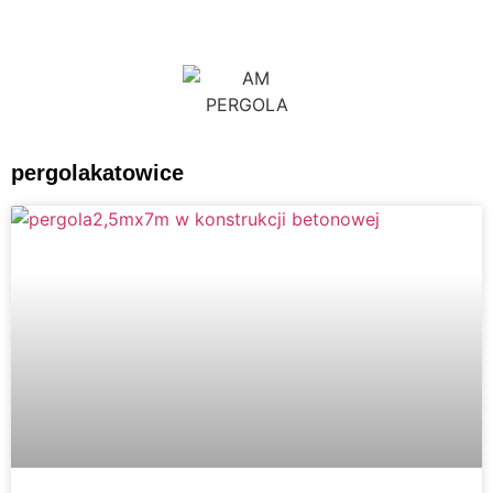
PRODUCENT SYSTEMÓW ZADASZEŃ ALUMINIOWEJ
KONSTRUKCJI
Pergole ogrodowe aluminiowej konstrukcji z automatycznie
pergolakatowice
zamykanym dachem oraz innowacyjnym systemem odprowadzania
wody
REALIZACJA DO 4 TYGODNI !!
TEL. : 786 686 686