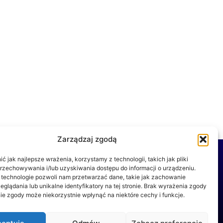
Zarządzaj zgodą
Współpraca
expres-rolety.pl
it-web.pl
 jak najlepsze wrażenia, korzystamy z technologii, takich jak pliki
czyscioch.eu
ekskluzywnebalie.pl
przechowywania i/lub uzyskiwania dostępu do informacji o urządzeniu.
dobry-haft.pl
new-garden.pl
 technologie pozwoli nam przetwarzać dane, takie jak zachowanie
pakalicjaplonka.pl
eglądania lub unikalne identyfikatory na tej stronie. Brak wyrażenia zgody
ie zgody może niekorzystnie wpłynąć na niektóre cechy i funkcje.