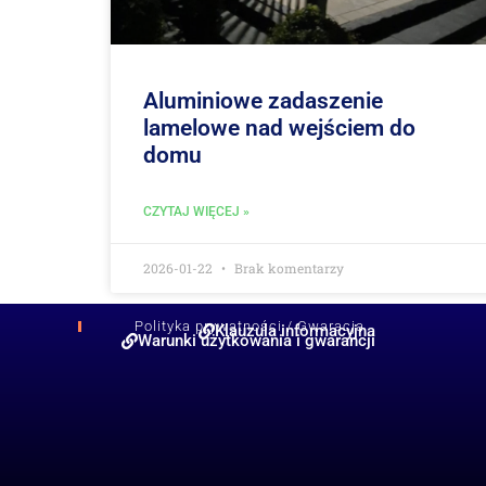
Aluminiowe zadaszenie
lamelowe nad wejściem do
domu
CZYTAJ WIĘCEJ »
2026-01-22
Brak komentarzy
Polityka prywatności / Gwaracja
Klauzula informacyjna
Warunki użytkowania i gwarancji