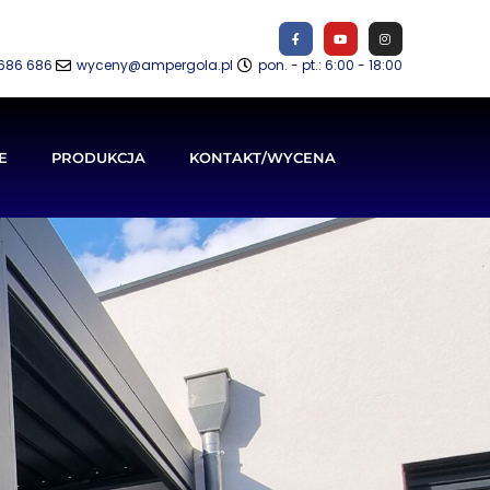
686 686
wyceny@ampergola.pl
pon. - pt.: 6:00 - 18:00
E
PRODUKCJA
KONTAKT/WYCENA